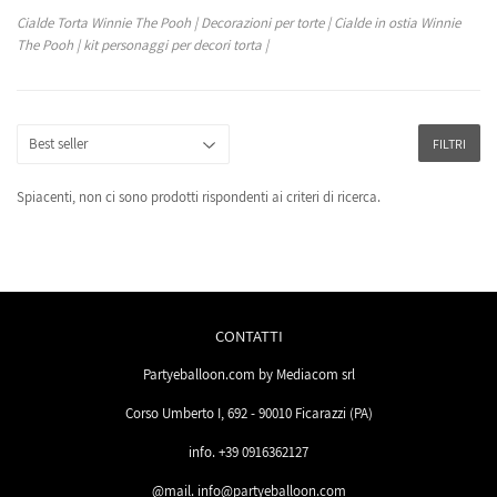
Cialde Torta Winnie The Pooh | Decorazioni per torte | Cialde in ostia Winnie
The Pooh | kit personaggi per decori torta |
FILTRI
Spiacenti, non ci sono prodotti rispondenti ai criteri di ricerca.
CONTATTI
Partyeballoon.com by Mediacom srl
Corso Umberto I, 692 - 90010 Ficarazzi (PA)
info. +39 0916362127
@mail. info@partyeballoon.com