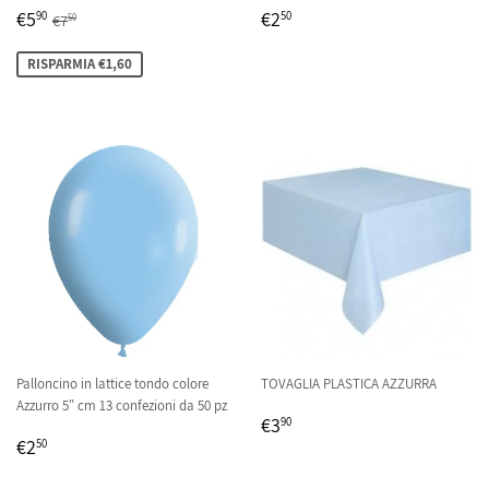
PREZZO
€5,90
PREZZO
€2,50
PREZZO DI LISTINO
€7,50
€5
€2
90
50
€7
50
SCONTATO
DI
LISTINO
RISPARMIA €1,60
Palloncino in lattice tondo colore
TOVAGLIA PLASTICA AZZURRA
Azzurro 5" cm 13 confezioni da 50 pz
PREZZO
€3,90
€3
90
PREZZO
€2,50
DI
€2
50
DI
LISTINO